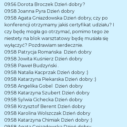
09:56
Dorota Broczek
Dzień dobry?
09:58
Joanna Pyra
Dzień dobry
09:58
Agata Gniazdowska
Dzień dobry, czy po
konferencji otrzymamy jakiś certyfikat udziału? I
czy będę mogła go otrzymać, pomimo tego że
niestety na blok warsztatowy będę musiała się
wyłączyć? Pozdrawiam serdecznie.
09:58
Patrycja Romańska
Dzień dobry
09:58
Jowita Kuśnierz
Dzień dobry
09:58
Paweł Budzyński
.
09:58
Natalia Kacprzak
Dzień dobry :)
09:58
Katarzyna Piekarska
Dzień dobry :)
09:58
Angelika Gobel
Dzień dobry
09:58
Katarzyna Szubert
Dzień dobry
09:58
Sylwia Cichecka
Dzień dobry
09:58
Krzysztof Berent
Dzień dobry
09:58
Karolina Wolszczak
Dzień dobry
09:58
Katarzyna Chimiak
Dzień dobry :)
09:58
Agata Gniazdowska
Dzień dobry