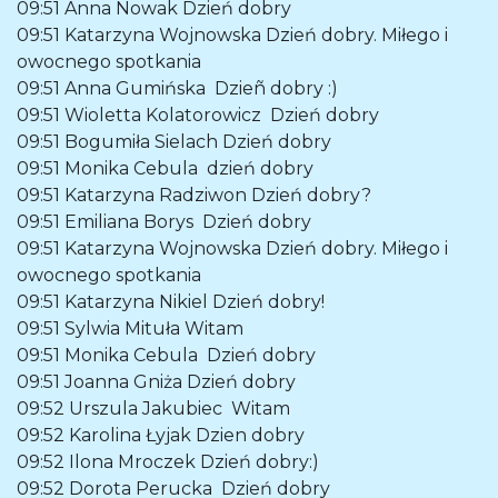
09:51
Anna Nowak
Dzień dobry
09:51
Katarzyna Wojnowska
Dzień dobry. Miłego i
owocnego spotkania
09:51
Anna Gumińska
Dzieñ dobry :)
09:51
Wioletta Kolatorowicz
Dzień dobry
09:51
Bogumiła Sielach
Dzień dobry
09:51
Monika Cebula
dzień dobry
09:51
Katarzyna Radziwon
Dzień dobry?
09:51
Emiliana Borys
Dzień dobry
09:51
Katarzyna Wojnowska
Dzień dobry. Miłego i
owocnego spotkania
09:51
Katarzyna Nikiel
Dzień dobry!
09:51
Sylwia Mituła
Witam
09:51
Monika Cebula
Dzień dobry
09:51
Joanna Gniża
Dzień dobry
09:52
Urszula Jakubiec
Witam
09:52
Karolina Łyjak
Dzien dobry
09:52
Ilona Mroczek
Dzień dobry:)
09:52
Dorota Perucka
Dzień dobry