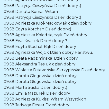
09:58
Patrycja Cieszyńska
Dzień dobry :)
09:58
Danuta Komar
Witam
09:58
Patrycja Cieszyńska
Dzień dobry :)
09:58
Agnieszka Król-Maćkowiak
dzień dobry
09:58
Edyta Korchan
Dzień dobry:)
09:58
Agnieszka Kołodziejczyk
Dzień dobry
09:58
Ewa Kwasek
Dzień dobry ?
09:58
Edyta Stachal-Bąk
Dzień dobry
09:58
Agnieszka Wójcik
Dzień dobry Państwu.
09:58
Beata Radzimińska
Dzień dobry
09:58
Aleksandra Tesluk
dzień dobry
09:58
Wioletta Dziekońska-Skrzypińska
Dzień dobry
09:58
Dorota Głogowska
dzień dobry!
09:58
Dorota Głogowska
dzień dobry!
09:58
Marta Suska
Dzień dobry :)
09:58
Emilia Mazurek
Dzień dobry
09:58
Agnieszka Kukisz
Witam Wszystkich
09:58
Jadwiga Fester
Dzień dobry