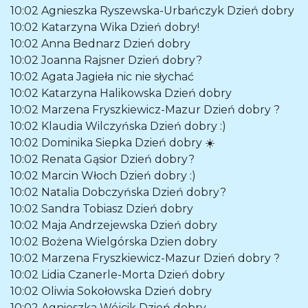
10:02
Agnieszka Ryszewska-Urbańczyk
Dzień dobry
10:02
Katarzyna Wika
Dzień dobry!
10:02
Anna Bednarz
Dzień dobry
10:02
Joanna Rajsner
Dzień dobry?
10:02
Agata Jagieła
nic nie słychać
10:02
Katarzyna Halikowska
Dzień dobry
10:02
Marzena Fryszkiewicz-Mazur
Dzień dobry ?
10:02
Klaudia Wilczyńska
Dzień dobry :)
10:02
Dominika Siepka
Dzień dobry ☀️
10:02
Renata Gąsior
Dzień dobry?
10:02
Marcin Włoch
Dzień dobry :)
10:02
Natalia Dobczyńska
Dzień dobry?
10:02
Sandra Tobiasz
Dzień dobry
10:02
Maja Andrzejewska
Dzień dobry
10:02
Bożena Wielgórska
Dzien dobry
10:02
Marzena Fryszkiewicz-Mazur
Dzień dobry ?
10:02
Lidia Czanerle-Morta
Dzień dobry
10:02
Oliwia Sokołowska
Dzień dobry
10:02
Agnieszka Wójcik
Dzień dobry,