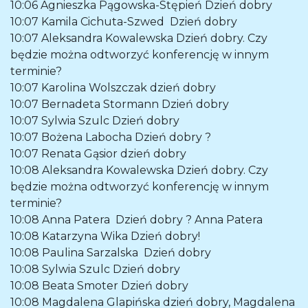
10:06
Agnieszka Pągowska-Stępień
Dzień dobry
10:07
Kamila Cichuta-Szwed
Dzień dobry
10:07
Aleksandra Kowalewska
Dzień dobry. Czy
będzie można odtworzyć konferencję w innym
terminie?
10:07
Karolina Wolszczak
dzień dobry
10:07
Bernadeta Stormann
Dzień dobry
10:07
Sylwia Szulc
Dzień dobry
10:07
Bożena Labocha
Dzień dobry ?
10:07
Renata Gąsior
dzień dobry
10:08
Aleksandra Kowalewska
Dzień dobry. Czy
będzie można odtworzyć konferencję w innym
terminie?
10:08
Anna Patera
Dzień dobry ? Anna Patera
10:08
Katarzyna Wika
Dzień dobry!
10:08
Paulina Sarzalska
Dzień dobry
10:08
Sylwia Szulc
Dzień dobry
10:08
Beata Smoter
Dzień dobry
10:08
Magdalena Glapińska
dzień dobry, Magdalena