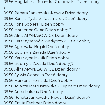
09:56
Magdalena Rucińska-Grabowska
Dzień dobry!
?
09:56
Renata Jankowska-Nowak
Dzień dobry
09:56
Kamila Pytlarz-Kaczmarek
Dzień dobry
09:56
Ilona Sobieraj
Dzień dobry
09:56
Marzenna Cupa
Dzień dobry ?
09:56
Alina APANASOWICZ
Dzień dobry
09:56
Katarzyna Wójcik-Książczyk
Dzień dobry
09:56
Agnieszka Bujak
Dzień dobry
09:56
Liudmyla Zavada
Dzień dobry)
09:56
Katarzyna Musik
Dzien dobry
09:56
Liudmyla Zavada
Dzień dobry)?
09:56
Alina APANASOWICZ
Dzień dobry?
09:56
Sylwia Cichecka
Dzień dobry
09:56
Marzena Pomajda
Dzień dobry
09:56
Jolanta Pietruszewska - Geppert
Dzień dobry
09:56
Anna Łukasik
Dzień dobry
09:56
Renata Jankowska-Nowak
Dzień dobry?
09:56
Emilia Fechner
Dzień dobry