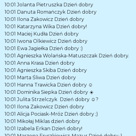
10:01
Jolanta Pietruszka
Dzień dobry
10:01
Danuta Romańczyk
Dzień dobry
10:01
Ilona Zakowicz
Dzień dobry
10:01
Katarzyna Wika
Dzień dobry!
10:01
Maciej Kudła
Dzień dobry
10:01
Iwona Olkiewicz
Dzień dobry
10:01
Ewa Jagiełka
Dzień dobry :)
10:01
Agnieszka Wolańska-Matuszczak
Dzień dobry.
10:01
Anna Krasa
Dzień dobry
10:01
Agnieszka Skiba
Dzień dobry
10:01
Marta Śliwa
Dzień dobry
10:01
Hanna Trawicka
Dzień dobry ☺️
10:01
Dominika Siepka
Dzień dobry ☀️
10:01
Julita Strzelczyk
Dzień dobry ☺️?
10:01
Ilona Zakowicz
Dzień dobry
10:01
Alicja Pociask-Mróz
Dzień dobry ;)
10:01
Mikołaj Miklas
dzień dobry
10:01
Izabela Erkan
Dzień dobry!
10:01
Marzena Fryszkiewicz-Mazur
Dzień dobry :)