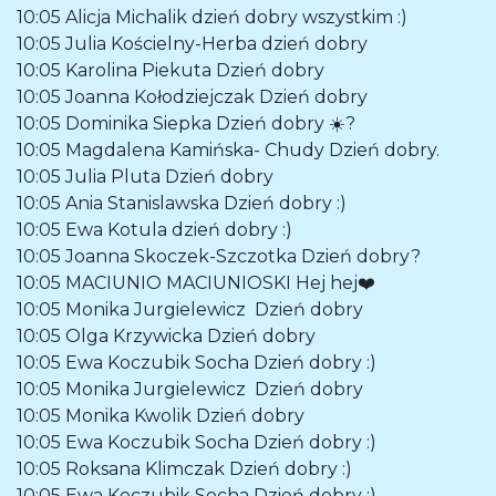
10:05
Alicja Michalik
dzień dobry wszystkim :)
10:05
Julia Kościelny-Herba
dzień dobry
10:05
Karolina Piekuta
Dzień dobry
10:05
Joanna Kołodziejczak
Dzień dobry
10:05
Dominika Siepka
Dzień dobry ☀️?
10:05
Magdalena Kamińska- Chudy
Dzień dobry.
10:05
Julia Pluta
Dzień dobry
10:05
Ania Stanislawska
Dzień dobry :)
10:05
Ewa Kotula
dzień dobry :)
10:05
Joanna Skoczek-Szczotka
Dzień dobry?
10:05
MACIUNIO MACIUNIOSKI
Hej hej❤️
10:05
Monika Jurgielewicz
Dzień dobry
10:05
Olga Krzywicka
Dzień dobry
10:05
Ewa Koczubik Socha
Dzień dobry :)
10:05
Monika Jurgielewicz
Dzień dobry
10:05
Monika Kwolik
Dzień dobry
10:05
Ewa Koczubik Socha
Dzień dobry :)
10:05
Roksana Klimczak
Dzień dobry :)
10:05
Ewa Koczubik Socha
Dzień dobry :)