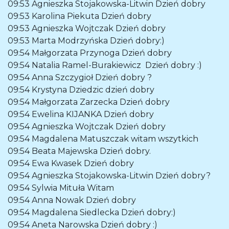
09:53
Agnieszka Stojakowska-Litwin
Dzień dobry
09:53
Karolina Piekuta
Dzień dobry
09:53
Agnieszka Wojtczak
Dzień dobry
09:53
Marta Modrzyńska
Dzień dobry:)
09:54
Małgorzata Przynoga
Dzień dobry
09:54
Natalia Ramel-Burakiewicz
Dzień dobry :)
09:54
Anna Szczygioł
Dzień dobry ?
09:54
Krystyna Dziedzic
dzień dobry
09:54
Małgorzata Zarzecka
Dzień dobry
09:54
Ewelina KIJANKA
Dzień dobry
09:54
Agnieszka Wojtczak
Dzień dobry
09:54
Magdalena Matuszczak
witam wszytkich
09:54
Beata Majewska
Dzień dobry.
09:54
Ewa Kwasek
Dzień dobry
09:54
Agnieszka Stojakowska-Litwin
Dzień dobry?
09:54
Sylwia Mituła
Witam
09:54
Anna Nowak
Dzień dobry
09:54
Magdalena Siedlecka
Dzień dobry:)
09:54
Aneta Narowska
Dzień dobry :)