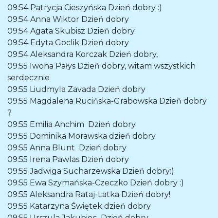
09:54
Patrycja Cieszyńska
Dzień dobry :)
09:54
Anna Wiktor
Dzień dobry
09:54
Agata Skubisz
Dzień dobry
09:54
Edyta Goclik
Dzień dobry
09:54
Aleksandra Korczak
Dzień dobry,
09:55
Iwona Pałys
Dzień dobry, witam wszystkich
serdecznie
09:55
Liudmyla Zavada
Dzień dobry
09:55
Magdalena Rucińska-Grabowska
Dzień dobry
?
09:55
Emilia Anchim
Dzień dobry
09:55
Dominika Morawska
dzień dobry
09:55
Anna Blunt
Dzień dobry
09:55
Irena Pawlas
Dzień dobry
09:55
Jadwiga Sucharzewska
Dzień dobry:)
09:55
Ewa Szymańska-Czeczko
Dzień dobry :)
09:55
Aleksandra Rataj-Latka
Dzień dobry!
09:55
Katarzyna Świętek
dzień dobry
09:55
Urszula Jakubiec
Dzień dobry