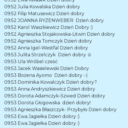
09:52
Julia Kowalska
Dzień dobry
09:52
Filip Matusewicz
Dzień dobry
09:52
JOANNA RYZENWEBER
Dzień dobry
09:52
Karol Waszkiewicz
Dzień Dobry :)
09:52
Agnieszka Stojakowska-Litwin
Dzień dobry
09:52
Agnieszka Tomczyk
Dzień dobry
09:52
Anna Igel-Westfal
Dzień dobry
09:53
Julita Strzelczyk
Dzień dobry ☺️
09:53
Ula Wróbel
cześć
09:53
Jacek Wasielewski
Dzień Dobry
09:53
Bożena Ayomo
Dzień dobry :-)
09:53
Dominika Kowalczyk
Dzień dobry?
09:53
Anna Andryszkiewicz
Dzień dobry
09:53
Dorota Adamczyk-Szwed
Dzień dobry
09:53
Dorota Głogowska
dzień dobry!
09:53
Agnieszka Błaszczyk- Przybyło
Dzień dobry
09:53
Ewa Jagiełka
Dzień dobry :)
09:53
Ewa Jagiełka
Dzień dobry :)