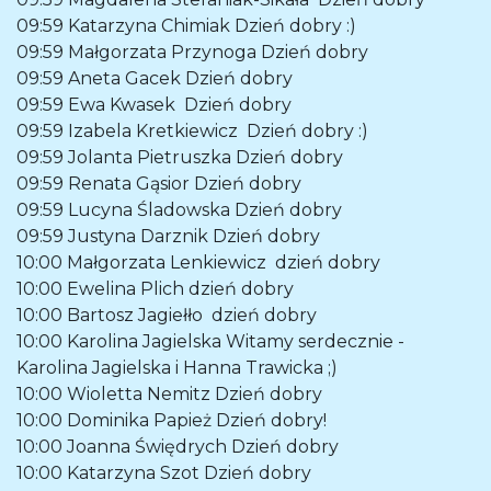
09:59
Katarzyna Chimiak
Dzień dobry :)
09:59
Małgorzata Przynoga
Dzień dobry
09:59
Aneta Gacek
Dzień dobry
09:59
Ewa Kwasek
Dzień dobry
09:59
Izabela Kretkiewicz
Dzień dobry :)
09:59
Jolanta Pietruszka
Dzień dobry
09:59
Renata Gąsior
Dzień dobry
09:59
Lucyna Śladowska
Dzień dobry
09:59
Justyna Darznik
Dzień dobry
10:00
Małgorzata Lenkiewicz
dzień dobry
10:00
Ewelina Plich
dzień dobry
10:00
Bartosz Jagiełło
dzień dobry
10:00
Karolina Jagielska
Witamy serdecznie -
Karolina Jagielska i Hanna Trawicka ;)
10:00
Wioletta Nemitz
Dzień dobry
10:00
Dominika Papież
Dzień dobry!
10:00
Joanna Świędrych
Dzień dobry
10:00
Katarzyna Szot
Dzień dobry