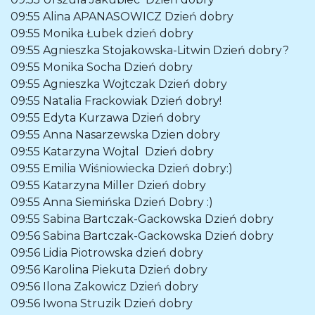
09:55
Alina APANASOWICZ
Dzień dobry
09:55
Monika Łubek
dzień dobry
09:55
Agnieszka Stojakowska-Litwin
Dzień dobry?
09:55
Monika Socha
Dzień dobry
09:55
Agnieszka Wojtczak
Dzień dobry
09:55
Natalia Frackowiak
Dzień dobry!
09:55
Edyta Kurzawa
Dzień dobry
09:55
Anna Nasarzewska
Dzien dobry
09:55
Katarzyna Wojtal
Dzień dobry
09:55
Emilia Wiśniowiecka
Dzień dobry:)
09:55
Katarzyna Miller
Dzień dobry
09:55
Anna Siemińska
Dzień Dobry :)
09:55
Sabina Bartczak-Gackowska
Dzień dobry
09:56
Sabina Bartczak-Gackowska
Dzień dobry
09:56
Lidia Piotrowska
dzień dobry
09:56
Karolina Piekuta
Dzień dobry
09:56
Ilona Zakowicz
Dzień dobry
09:56
Iwona Struzik
Dzień dobry