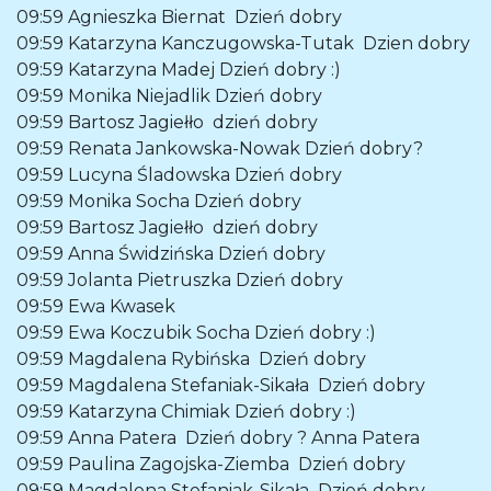
09:59
Agnieszka Biernat
Dzień dobry
09:59
Katarzyna Kanczugowska-Tutak
Dzien dobry
09:59
Katarzyna Madej
Dzień dobry :)
09:59
Monika Niejadlik
Dzień dobry
09:59
Bartosz Jagiełło
dzień dobry
09:59
Renata Jankowska-Nowak
Dzień dobry?
09:59
Lucyna Śladowska
Dzień dobry
09:59
Monika Socha
Dzień dobry
09:59
Bartosz Jagiełło
dzień dobry
09:59
Anna Świdzińska
Dzień dobry
09:59
Jolanta Pietruszka
Dzień dobry
09:59
Ewa Kwasek
09:59
Ewa Koczubik Socha
Dzień dobry :)
09:59
Magdalena Rybińska
Dzień dobry
09:59
Magdalena Stefaniak-Sikała
Dzień dobry
09:59
Katarzyna Chimiak
Dzień dobry :)
09:59
Anna Patera
Dzień dobry ? Anna Patera
09:59
Paulina Zagojska-Ziemba
Dzień dobry
09:59
Magdalena Stefaniak-Sikała
Dzień dobry