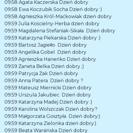
09:58
Agata Kaczerska
Dzień dobry
09:58
Ewa Koczubik Socha
Dzień dobry :)
09:58
Agnieszka Król-Maćkowiak
dzień dobry
09:59
Julia Kościelny-Herba
dzień dobry
09:59
Magdalena Stefaniak-Sikała
Dzień dobry
09:59
Katarzyna Piekarska
Dzień dobry :)
09:59
Bartosz Jagiełło
Dzień dobry
09:59
Angelika Gobel
Dzień dobry
09:59
Agnieszka Haneńko
Dzień dobry
09:59
Żaneta Belka
Dzień dobry ;)
09:59
Patrycja Żak
Dzień dobry
09:59
Anna Patera
Dzień dobry ?
09:59
Mateusz Miernicki
Dzień dobry
09:59
Urszula Jakubiec
Dzień dobry
09:59
Katarzyna Madej
Dzień dobry :)
09:59
Karolina Wolszczak
Dzień dobry?
09:59
Małgorzata Gosztyła
Dzień dobry:)
09:59
Katarzyna Zielonka
dzień dobry:)
09:59
Beata Warsińska
Dzień dobry