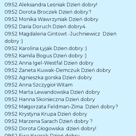
09:52
Aleksandra Leśniak
Dzień dobry!
09:52
Dorota Broczek
Dzień dobry?
09:52
Monika Wawrzyniak
Dzień dobry
09:52
Daria Doruch
Dzień dobry4
09:52
Magdalena Gintowt -Juchniewicz
Dzień
dobry :)
09:52
Karolina Łyjak
Dzien dobry :)
09:52
Kamila Bogus
Dzień dobry :)
09:52
Anna Igel-Westfal
Dzień dobry
09:52
Żaneta Kuwak-Demczuk
Dzień dobry
09:52
Agnieszka gorska
Dzień dobry
09:52
Anna Szczygioł
Witam
09:52
Marta Lewandowska
Dzień dobry
09:52
Hanna Skonieczna
Dzień dobry
09:52
Małgorzata Feldman-Zima
Dzień dobry?
09:52
Krystyna Krupa
Dzień dobry
09:52
Marzena Sarach
Dzień dobry ?
09:52
Dorota Głogowska
dzień dobry!
09:52
Ewa Kwasek
Dzień dobry